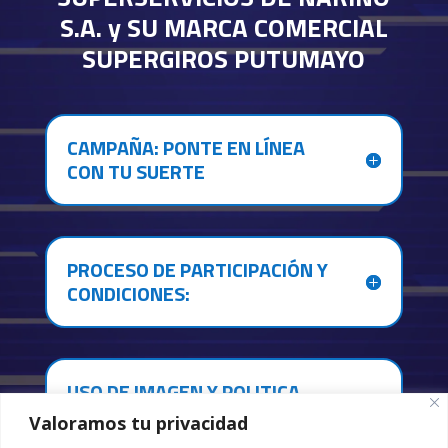
S.A. y SU MARCA COMERCIAL
SUPERGIROS PUTUMAYO
CAMPAÑA: PONTE EN LÍNEA
CON TU SUERTE
PROCESO DE PARTICIPACIÓN Y
CONDICIONES:
USO DE IMAGEN Y POLITICA
TRATAMIENTO DE DATOS
Valoramos tu privacidad