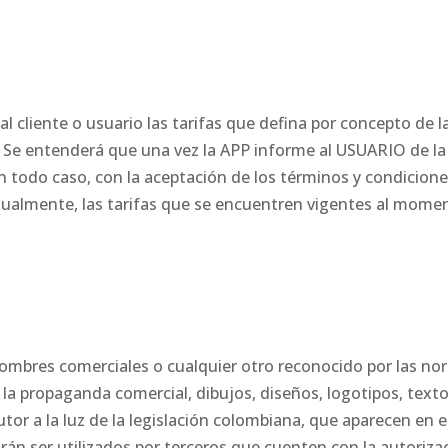
l cliente o usuario las tarifas que defina por concepto de la
e. Se entenderá que una vez la APP informe al USUARIO de la
n todo caso, con la aceptación de los términos y condicione
gualmente, las tarifas que se encuentren vigentes al mome
nombres comerciales o cualquier otro reconocido por las n
e la propaganda comercial, dibujos, diseños, logotipos, texto
tor a la luz de la legislación colombiana, que aparecen en 
án ser utilizados por terceros que cuenten con la autoriza