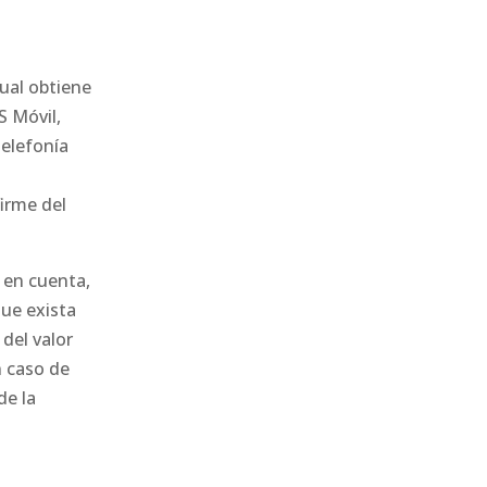
ual obtiene
S Móvil,
telefonía
irme del
 en cuenta,
ue exista
del valor
n caso de
de la