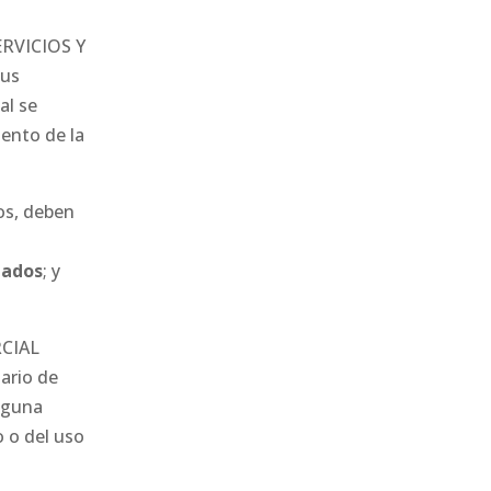
ERVICIOS Y
sus
al se
ento de la
ios, deben
zados
; y
RCIAL
ario de
nguna
o o del uso