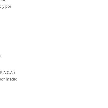
o y por
o
.A.C.A.).
 por medio