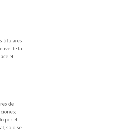
s titulares
erive de la
hace el
res de
iciones;
o por el
l, sólo se