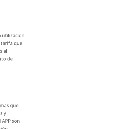
 utilización
 tarifa que
s al
nto de
ormas que
s y
el APP son
ción