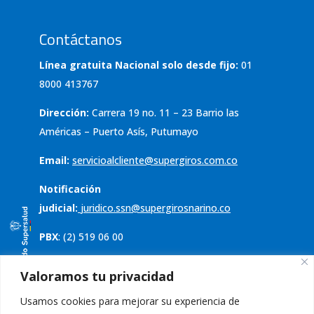
Contáctanos
Línea gratuita Nacional solo desde fijo:
01
8000 413767
Dirección:
Carrera 19 no. 11 – 23 Barrio las
Américas – Puerto Asís, Putumayo
Email:
servicioalcliente@supergiros.
com.co
Notificación
judicial:
juridico.ssn@supergirosnarino.co
PBX
: (2) 519 06 00
Servicio al cliente
Valoramos tu privacidad
Usamos cookies para mejorar su experiencia de
Política de tratamiento de datos