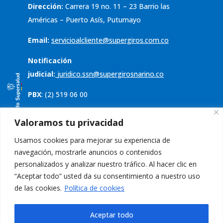
Dirección:
Carrera 19 no. 11 – 23 Barrio las
Américas – Puerto Asís, Putumayo
Email:
servicioalcliente@supergiros.
com.co
Notificación
judicial:
juridico.ssn@supergirosnarino.co
PBX
: (2) 519 06 00
Servicio al cliente
Valoramos tu privacidad
Usamos cookies para mejorar su experiencia de
Política de tratamiento de datos
navegación, mostrarle anuncios o contenidos
Aviso de privacidad
personalizados y analizar nuestro tráfico. Al hacer clic en
“Aceptar todo” usted da su consentimiento a nuestro uso
PQRS
de las cookies.
Política de cookies
Aceptar todo