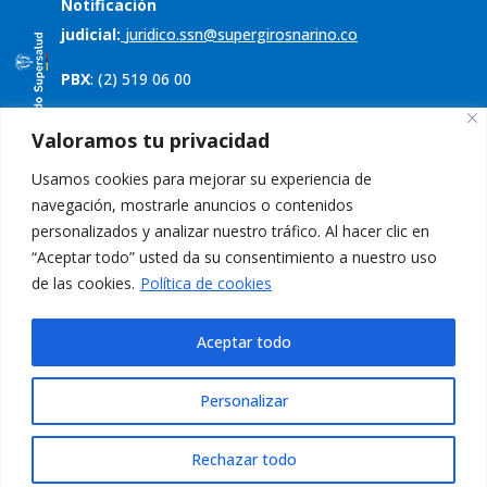
Notificación
judicial:
juridico.ssn@supergirosnarino.co
PBX
: (2) 519 06 00
Servicio al cliente
Valoramos tu privacidad
Usamos cookies para mejorar su experiencia de
Política de tratamiento de datos
navegación, mostrarle anuncios o contenidos
Aviso de privacidad
personalizados y analizar nuestro tráfico. Al hacer clic en
“Aceptar todo” usted da su consentimiento a nuestro uso
PQRS
de las cookies.
Política de cookies
Aceptar todo
Personalizar
Rechazar todo
Desarrollado por Ohana Marketing